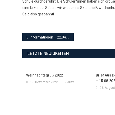
Schule durchgeführt. Die Schüler*innen haben sich großa
eine Urkunde. Sobald wir wieder ins Szenario B wechseln,
Seid also gespannt!
Beitragsnavigation
Informationen – 22.04.2021
LETZTE NEUIGKEITEN
Weihnachtsgruß 2022
Brief Aus 
– 15.08.20
19. Dezember 2022
SaHW
23. Augus