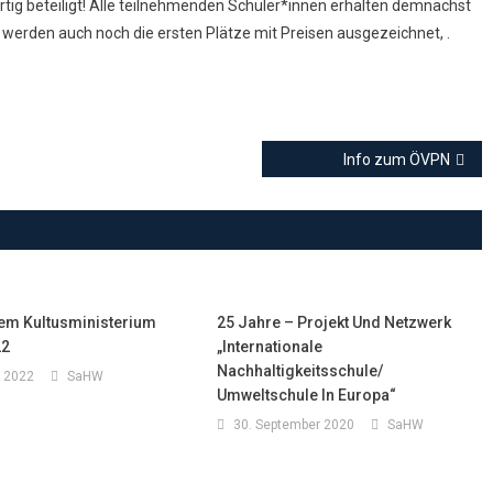
rtig beteiligt! Alle teilnehmenden Schüler*innen erhalten demnächst
 werden auch noch die ersten Plätze mit Preisen ausgezeichnet, .
Info zum ÖVPN
Dem Kultusministerium
25 Jahre – Projekt Und Netzwerk
22
„Internationale
Nachhaltigkeitsschule/
t 2022
SaHW
Umweltschule In Europa“
30. September 2020
SaHW