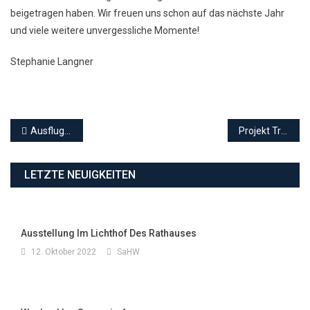
beigetragen haben. Wir freuen uns schon auf das nächste Jahr
und viele weitere unvergessliche Momente!
Stephanie Langner
Beitragsnavigation
Ausflug zur IdeenExpo 2024
Projekt Trommellöwen
LETZTE NEUIGKEITEN
Ausstellung Im Lichthof Des Rathauses
12. Oktober 2022
SaHW