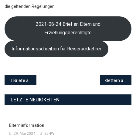
die geltenden Regelungen.
2021-08-24 Brief an Eltern und
Erziehungsberechtigte
Informationsschreiben für Reiserückkehrer
Beitragsnavigation
Briefe aus dem Kultusministerium – 22.07.2021
Klettern am Limit
LETZTE NEUIGKEITEN
Elterninformation
29. Mai 2024
SaHW