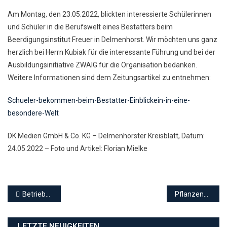
Am Montag, den 23.05.2022, blickten interessierte Schülerinnen
und Schüler in die Berufswelt eines Bestatters beim
Beerdigungsinstitut Freuer in Delmenhorst. Wir möchten uns ganz
herzlich bei Herrn Kubiak für die interessante Führung und bei der
Ausbildungsinitiative ZWAIG für die Organisation bedanken.
Weitere Informationen sind dem Zeitungsartikel zu entnehmen:
Schueler-bekommen-beim-Bestatter-Einblickein-in-eine-
besondere-Welt
DK Medien GmbH & Co. KG – Delmenhorster Kreisblatt, Datum:
24.05.2022 – Foto und Artikel: Florian Mielke
Beitragsnavigation
Betriebsbesichtigung bei Firma Petershagen
Pflanzenspende
LETZTE NEUIGKEITEN