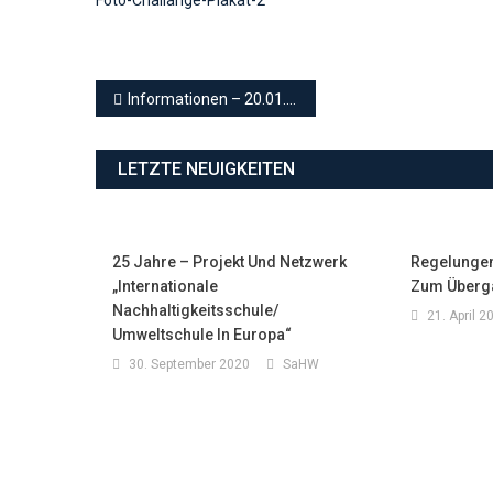
Beitragsnavigation
Informationen – 20.01.2021
LETZTE NEUIGKEITEN
25 Jahre – Projekt Und Netzwerk
Regelungen
„Internationale
Zum Überg
Nachhaltigkeitsschule/
21. April 2
Umweltschule In Europa“
30. September 2020
SaHW