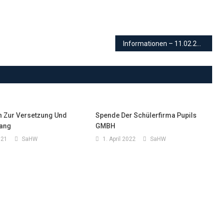
Informationen – 11.02.2021
 Zur Versetzung Und
Spende Der Schülerfirma Pupils
ang
GMBH
021
SaHW
1. April 2022
SaHW