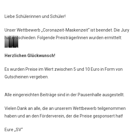
Liebe Schülerinnen und Schüler!
Unser Wettbewerb „Coronazeit-Maskenzeit“ ist beendet. Die Jury
hat entschieden. Folgende PreisträgerInnen wurden ermittelt:
1.Platz:
2.Platz:
3.Platz:
4.Platz:
4.Platz:
Johanna,
Kevin,
T.
Jeremie,
Max,
Herzlichen Glückwunsch!
Klasse
Klasse
Klasse
Klasse
5L
5/6
5/6
5/6
Es wurden Preise im Wert zwischen 5 und 10 Euro in Form von
aE
aE,
aE
Gutscheinen vergeben.
Alle eingereichten Beiträge sind in der Pausenhalle ausgestellt.
Vielen Dank an alle, die an unserem Wettbewerb teilgenommen
haben und an den Förderverein, der die Preise gesponsert hat!
Eure „SV“