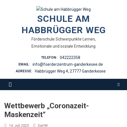
Skip
to
SCHULE AM
content
HABBRÜGGER WEG
Förderschule Schwerpunkte Lernen,
Emotionale und soziale Entwicklung
042222358
TELEFON:
info@foerderzentrum-ganderkesee.de
EMAIL:
Habbrügger Weg 4, 27777 Ganderkesee
ADRESSE:
Wettbewerb „Coronazeit-
Maskenzeit“
14. Juli 2020
SaHW