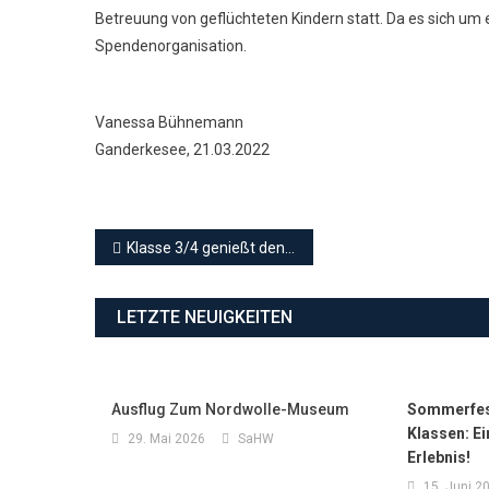
Betreuung von geflüchteten Kindern statt. Da es sich um ei
Spendenorganisation.
Vanessa Bühnemann
Ganderkesee, 21.03.2022
Beitragsnavigation
Klasse 3/4 genießt den Sonnenschein
LETZTE NEUIGKEITEN
Ausflug Zum Nordwolle-Museum
Sommerfest
Klassen: E
29. Mai 2026
SaHW
Erlebnis!
15. Juni 2