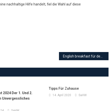
ne nachhaltige Hilfe handelt, fiel die Wahl auf diese
English breakfast für den guten Zweck
Tipps Für Zuhause
 2024 Der 1. Und 2.
14. April 2020
SaHW
in Unvergessliches
024
SaHW