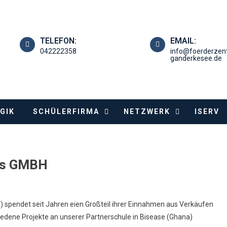
TELEFON:
EMAIL:
042222358
info@foerderzen
ganderkesee.de
GIK
SCHÜLERFIRMA
NETZWERK
ISERV
ils GMBH
 spendet seit Jahren eien Großteil ihrer Einnahmen aus Verkäufen
hiedene Projekte an unserer Partnerschule in Bisease (Ghana)