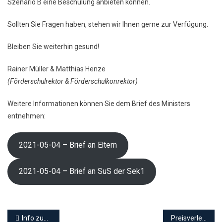
Szenario B eine Beschulung anbieten können.
Sollten Sie Fragen haben, stehen wir Ihnen gerne zur Verfügung.
Bleiben Sie weiterhin gesund!
Rainer Müller & Matthias Henze
(Förderschulrektor & Förderschulkonrektor)
Weitere Informationen können Sie dem Brief des Ministers
entnehmen:
2021-05-04 – Brief an Eltern
2021-05-04 – Brief an SuS der Sek1
Beitragsnavigation
Info zum ÖVPN
Preisverleihung – Mega-Foto-Challenge