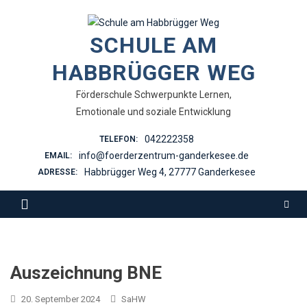
Skip
to
SCHULE AM
content
HABBRÜGGER WEG
Förderschule Schwerpunkte Lernen,
Emotionale und soziale Entwicklung
042222358
TELEFON:
info@foerderzentrum-ganderkesee.de
EMAIL:
Habbrügger Weg 4, 27777 Ganderkesee
ADRESSE:
Auszeichnung BNE
20. September 2024
SaHW