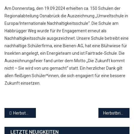
Am Donnerstag, den 19.09.2024 erhielten ca. 150 Schulen der
Regionalabteilung Osnabrück die Auszeichnung „Umweltschule in
Europa/Internationale Nachhaltigkeitsschule“. Die Schule am
Habbrügger Weg wurde für ihr Engagement erneut als
Nachhaltigkeitsschule ausgezeichnet. Unsere Schule betreibt eine
nachhaltige Schülerfirma, eine Bienen-AG, hat eine Blühwiese für
Insekten angelegt, ein Energieteam und ist Fairtrade-Schule. Die
Auszeichnungsfeier fand unter dem Motto „Die Zukunft kommt
nicht – Sie wird von uns gemacht“ statt. Ein herzlicher Dank gilt
allen fleißigen Schüler*innen, die sich engagiert für eine bessere
Zukunft einsetzen.
Beitragsnavigation
Herbstmarkt Ganderkesee
Herbstbriefe aus dem Ministerium
LETZTE NEUIGKEITEN